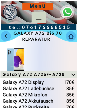
Menü
tel:
076176668515
GALAXY A72 BiS 70
REPARATUR
Galaxy A72 A725F-A726
Galaxy A72 Display
170€
Galaxy A72 Ladebuchse
85€
Galaxy A72 Mikrofon
85€
Galaxy A72 Akkutausch
85€
Galaxy A72 Rückseite
70€