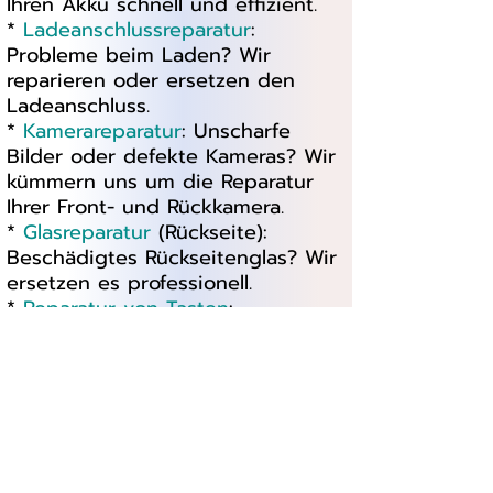
Ihren Akku schnell und effizient.
*
Ladeanschlussreparatur
:
Probleme beim Laden? Wir
reparieren oder ersetzen den
Ladeanschluss.
*
Kamerareparatur
: Unscharfe
Bilder oder defekte Kameras? Wir
kümmern uns um die Reparatur
Ihrer Front- und Rückkamera.
*
Glasreparatur
(Rückseite):
Beschädigtes Rückseitenglas? Wir
ersetzen es professionell.
*
Reparatur von Tasten
:
Funktioniert der Ein-/Ausschalter
oder die Lautstärkeregler nicht?
Wir reparieren oder tauschen
defekte Tasten.
*
Wasserschadenbehandlung
: Ihr
Samsung Galaxy A70, A71, A72
oder A73 hat einen