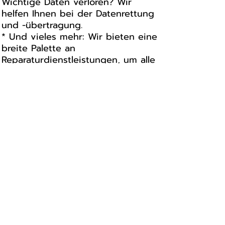
Wichtige Daten verloren? Wir
helfen Ihnen bei der Datenrettung
und -übertragung.
* Und vieles mehr: Wir bieten eine
breite Palette an
Reparaturdienstleistungen, um alle
Ihre Probleme zu lösen.
Warum Arafon?
* Professionelle und schnelle
Reparaturen
* Erfahrene Techniker
* Hochwertige Ersatzteile
* Zuverlässiger Service
Vertrauen Sie Arafon, um Ihr Apple
iPhone 12 fachgerecht zu
reparieren. Kontaktieren Sie uns
noch heute für eine schnelle und
unkomplizierte Reparatur!
Zusatzinformationen:
* Für weitere Informationen, wie