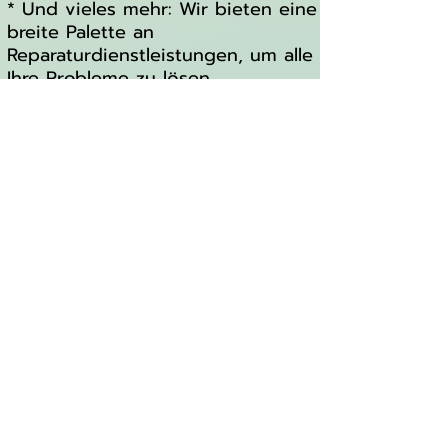
* Und vieles mehr: Wir bieten eine
breite Palette an
Reparaturdienstleistungen, um alle
Ihre Probleme zu lösen.
Warum Arafon?
* Professionelle und schnelle
Reparaturen
* Erfahrene Techniker
* Hochwertige Ersatzteile
* Zuverlässiger Service
Vertrauen Sie Arafon, um Ihr Apple
iPhone 14 Pro fachgerecht zu
reparieren. Kontaktieren Sie uns
noch heute für eine schnelle und
unkomplizierte Reparatur!
Zusatzinformationen:
* Für weitere Informationen, wie
Öffnungszeiten, oder
Kontaktmöglichkeiten, kann die
Internetseite von Arafon besucht