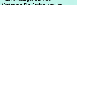
Vertrauen Sie Arafon, um Ihr
Xiaomi Poco X, Poco M, Poco F
Serie fachgerecht zu reparieren.
Kontaktieren Sie uns noch heute
für eine schnelle und
unkomplizierte Reparatur!
Zusatzinformationen:
* Für weitere Informationen, wie
Öffnungszeiten, oder
Kontaktmöglichkeiten, kann die
Internetseite von Arafon besucht
werden.
* Hier ist der Link zur
Internetseite:
*
ARAFON
| Handy Reparatur
Freiburg | Express iPhone,
Samsung, Google Pixel Reparatur
vor ort