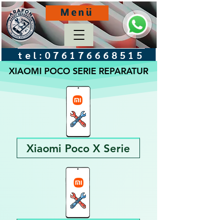
Menü
tel:
076176668515
XIAOMI POCO SERIE REPARATUR
Xiaomi Poco X Serie