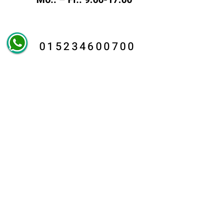
015234600700
info@arafon.de
So findest
Du uns