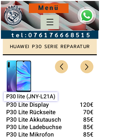
Menü
tel:
076176668515
HUAWEI P30 SERIE REPARATUR
P30 lite (JNY-L21A)
P30 Lite Display
120€
P30 Lite Rückseite
70€
P30 Lite Akkutausch
85€
P30 Lite Ladebuchse
85€
P30 Lite Mikrofon
85€