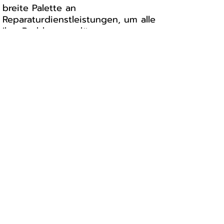
breite Palette an
Reparaturdienstleistungen, um alle
Ihre Probleme zu lösen.
Warum Arafon?
* Professionelle und schnelle
Reparaturen
* Erfahrene Techniker
* Hochwertige Ersatzteile
* Zuverlässiger Service
Vertrauen Sie Arafon, um Ihr Apple
iPhone 12 Pro Max fachgerecht zu
reparieren. Kontaktieren Sie uns
noch heute für eine schnelle und
unkomplizierte Reparatur!
Zusatzinformationen:
* Für weitere Informationen, wie
Öffnungszeiten, oder
Kontaktmöglichkeiten, kann die
Internetseite von Arafon besucht