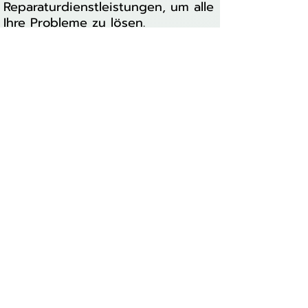
Reparaturdienstleistungen, um alle
Ihre Probleme zu lösen.
Warum Arafon?
* Professionelle und schnelle
Reparaturen
* Erfahrene Techniker
* Hochwertige Ersatzteile
* Zuverlässiger Service
Vertrauen Sie Arafon, um Ihr Apple
iPhone 16 Pro fachgerecht zu
reparieren. Kontaktieren Sie uns
noch heute für eine schnelle und
unkomplizierte Reparatur!
Zusatzinformationen:
* Für weitere Informationen, wie
Öffnungszeiten, oder
Kontaktmöglichkeiten, kann die
Internetseite von Arafon besucht
werden.
* Hier ist der Link zur