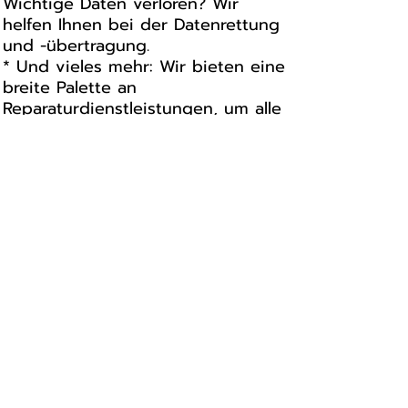
Wichtige Daten verloren? Wir
helfen Ihnen bei der Datenrettung
und -übertragung.
* Und vieles mehr: Wir bieten eine
breite Palette an
Reparaturdienstleistungen, um alle
Ihre Probleme zu lösen.
Warum Arafon?
* Professionelle und schnelle
Reparaturen
* Erfahrene Techniker
* Hochwertige Ersatzteile
* Zuverlässiger Service
Vertrauen Sie Arafon, um Ihr Apple
iPhone 12 fachgerecht zu
reparieren. Kontaktieren Sie uns
noch heute für eine schnelle und
unkomplizierte Reparatur!
Zusatzinformationen:
* Für weitere Informationen, wie